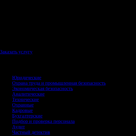
массовых мероприятий
Внешний и внутренний пропускной контроль на
режимных объектах
Разработка и внедрение стандартов «антитеррор» на
объектах с соответствующими обязательными
требованиями
Консультирование и рекомендации мер правомерной
защиты от возможных противоправных действий
Заказать услугу
Все услуги
Юридические
Охрана труда и промышленная безопасность
Экономическая безопасность
Аналитические
Технические
Охранные
Кадровые
Бухгалтерские
Подбор и проверка персонала
Аудит
Частный детектив