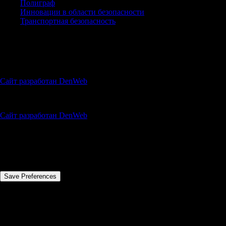
Полиграф
Инновации в области безопасности
Транспортная безопасность
УСЛУГИ
© 1996 — 2023 Ассоциация “НСБ”
Сайт разработан DenWeb
© 1996 — 2023 Ассоциация “НСБ”
Сайт разработан DenWeb
Privacy Preference Center
Privacy Preferences