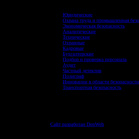
Все услуги
Юридические
Охрана труда и промышленная без
Экономическая безопасность
Аналитические
Технические
Охранные
Кадровые
Бухгалтерские
Подбор и проверка персонала
Аудит
Частный детектив
Полиграф
Инновации в области безопасности
Транспортная безопасность
УСЛУГИ
© 1996 — 2023 Ассоциация “НСБ”
Сайт разработан DenWeb
© 1996 — 2023 Ассоциация “НСБ”