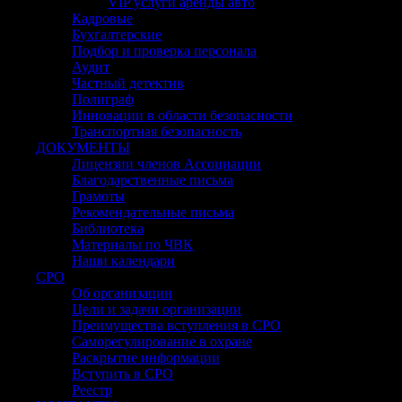
VIP услуги аренды авто
Кадровые
Бухгалтерские
Подбор и проверка персонала
Аудит
Частный детектив
Полиграф
Инновации в области безопасности
Транспортная безопасность
ДОКУМЕНТЫ
Лицензии членов Ассоциации
Благодарственные письма
Грамоты
Рекомендательные письма
Библиотека
Материалы по ЧВК
Наши календари
СРО
Об организации
Цели и задачи организации
Преимущества вступления в СРО
Саморегулирование в охране
Раскрытие информации
Вступить в СРО
Реестр