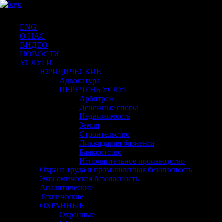
ENG
О НАС
ВИДЕО
НОВОСТИ
УСЛУГИ
ЮРИДИЧЕСКИЕ
Адвокатура
ПЕРЕЧЕНЬ УСЛУГ
Арбитраж
Денежные споры
Недвижимость
Земля
Строительство
Ликвидация бизненса
Банкротство
Исполнительное производство
Охрана труда и промышленная безопасность
Экономическая безопасность
Аналитические
Технические
ОХРАННЫЕ
Охранные