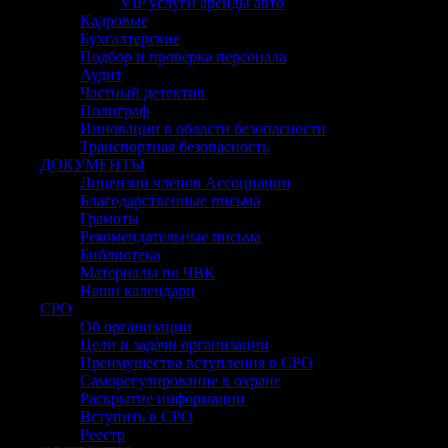
VIP услуги аренды авто
Кадровые
Бухгалтерские
Подбор и проверка персонала
Аудит
Частный детектив
Полиграф
Инновации в области безопасности
Транспортная безопасность
ДОКУМЕНТЫ
Лицензии членов Ассоциации
Благодарственные письма
Грамоты
Рекомендательные письма
Библиотека
Материалы по ЧВК
Наши календари
СРО
Об организации
Цели и задачи организации
Преимущества вступления в СРО
Саморегулирование в охране
Раскрытие информации
Вступить в СРО
Реестр