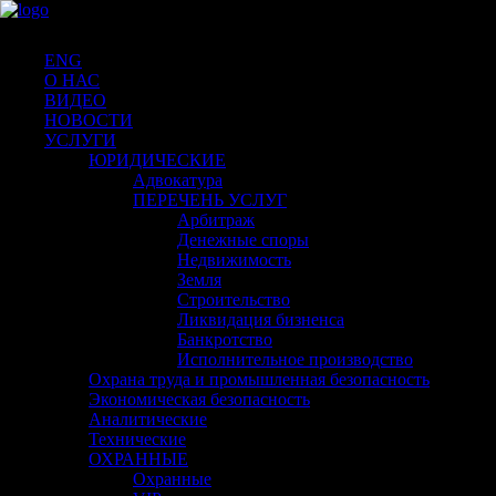
ENG
О НАС
ВИДЕО
НОВОСТИ
УСЛУГИ
ЮРИДИЧЕСКИЕ
Адвокатура
ПЕРЕЧЕНЬ УСЛУГ
Арбитраж
Денежные споры
Недвижимость
Земля
Строительство
Ликвидация бизненса
Банкротство
Исполнительное производство
Охрана труда и промышленная безопасность
Экономическая безопасность
Аналитические
Технические
ОХРАННЫЕ
Охранные